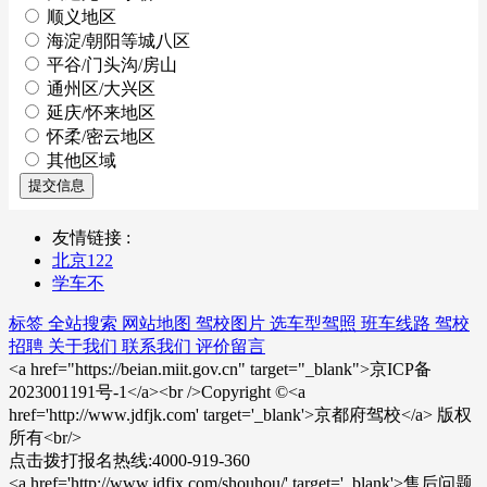
顺义地区
海淀/朝阳等城八区
平谷/门头沟/房山
通州区/大兴区
延庆/怀来地区
怀柔/密云地区
其他区域
提交信息
友情链接 :
北京122
学车不
标签
全站搜索
网站地图
驾校图片
选车型驾照
班车线路
驾校
招聘
关于我们
联系我们
评价留言
<a href="https://beian.miit.gov.cn" target="_blank">京ICP备
2023001191号-1</a><br />Copyright ©<a
href='http://www.jdfjk.com' target='_blank'>京都府驾校</a> 版权
所有<br/>
点击拨打报名热线:4000-919-360
<a href='http://www.jdfjx.com/shouhou/' target='_blank'>售后问题