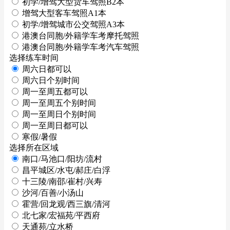
初学/增驾大型货车驾照B2本
增驾大型客车驾照A1本
初学/增驾城市公交驾照A3本
港澳台同胞/外籍学车考摩托驾照
港澳台同胞/外籍学车考汽车驾照
选择练车时间
周六日都可以
周六日个别时间
周一至周五都可以
周一至周五个别时间
周一至周日个别时间
周一至周日都可以
寒假/暑假
选择所在区域
南口/马池口/阳坊/流村
昌平城区/水屯/郝庄/白浮
十三陵/南邵/崔村/兴寿
沙河/百善/小汤山
霍营/回龙观/西三旗/清河
北七家/宏福苑/平西府
天通苑/立水桥