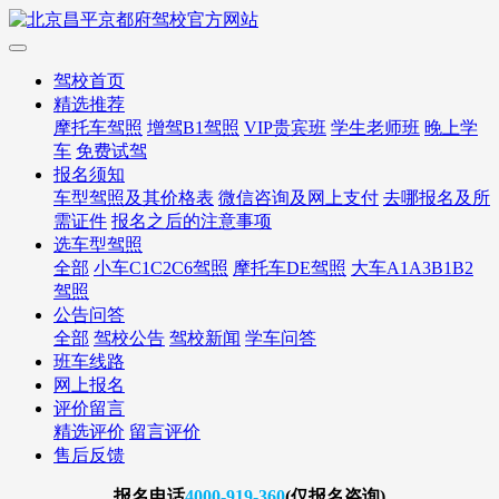
驾校首页
精选推荐
摩托车驾照
增驾B1驾照
VIP贵宾班
学生老师班
晚上学
车
免费试驾
报名须知
车型驾照及其价格表
微信咨询及网上支付
去哪报名及所
需证件
报名之后的注意事项
选车型驾照
全部
小车C1C2C6驾照
摩托车DE驾照
大车A1A3B1B2
驾照
公告问答
全部
驾校公告
驾校新闻
学车问答
班车线路
网上报名
评价留言
精选评价
留言评价
售后反馈
报名
电话
4000-919-360
(仅报名咨询)