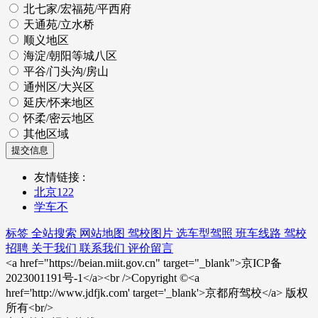
北七家/宏福苑/平西府
天通苑/立水桥
顺义地区
海淀/朝阳等城八区
平谷/门头沟/房山
通州区/大兴区
延庆/怀来地区
怀柔/密云地区
其他区域
提交信息
友情链接 :
北京122
学车不
标签
全站搜索
网站地图
驾校图片
选车型驾照
班车线路
驾校
招聘
关于我们
联系我们
评价留言
<a href="https://beian.miit.gov.cn" target="_blank">京ICP备
2023001191号-1</a><br />Copyright ©<a
href='http://www.jdfjk.com' target='_blank'>京都府驾校</a> 版权
所有<br/>