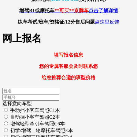
增驾B1或摩托车
**可
买
**京牌车
点击了解详情
练车考试/班车/资格证/12分
售后问题
点这里反馈
网上报名
填写报名信息
您的专属客服会及时联系您
给您推荐合适的班型价格
选择意向车型
手动挡小客车驾照C1本
自动挡小客车驾照C2本
增驾轻型牵引车驾照C6本
初学/增驾二轮摩托车驾照E本