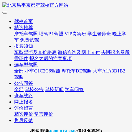
驾校首页
精选推荐
摩托车驾照
增驾B1驾照
VIP贵宾班
学生老师班
晚上学
车
免费试驾
报名须知
车型驾照及其价格表
微信咨询及网上支付
去哪报名及所
需证件
报名之后的注意事项
选车型驾照
全部
小车C1C2C6驾照
摩托车DE驾照
大车A1A3B1B2
驾照
公告问答
全部
驾校公告
驾校新闻
学车问答
班车线路
网上报名
评价留言
精选评价
留言评价
售后反馈
报名
电话
4000-919-360
(仅报名咨询)