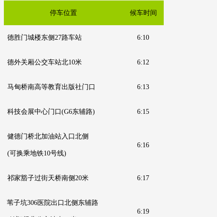
停车位置
候车时间
德胜门城楼东侧27路车站
6:10
德外关厢公交车站北10米
6:12
马甸桥南高等教育出版社门口
6:13
科技会展中心门口
(G6东辅路)
6:15
健德门桥北加油站入口北侧
6:16
(可换乘地铁10号线)
祁家豁子过街天桥南侧20米
6:17
苇子坑306医院出口北侧东辅路
6:19