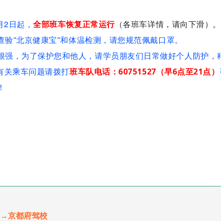
月2日起，
全部
班车恢复正常运行
（各班车详情，请向下滑）。
验“北京健康宝”
和体温检测，请您
规范佩戴口罩
。
很强，为了保护您和他人，请学员朋友们日常做好个人防护，
有关乘车问题请拨打
班车队电话：60751527（早6点至21点）
！
→京都府驾校