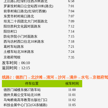
上庄路口红绿灯往西20米路北
6:58
罗家坟村南口公交站西10米
(路北)
7:01
前章村南口路北
(红绿灯西侧)
7:04
东贯市村村南口路北
7:07
坦克二十四团北大门对面路北
7:09
阳坊胜利文化园对面路东
7:12
阳坊村口
7:14
防化学院小门对面路东
7:15
西马坊村西口往北10米路东
7:18
葛村车站路东
7:21
土楼车站北30米路东
7:24
京都府驾校
7:35
发车时间：
06:10
返回时间：12:15
线路2：德胜门→北沙滩→清河→沙河→满井→水屯→京都府
停车位置
候车时间
德胜门城楼东侧27路车站
11:00
德外关厢公交车站北10米
11:01
马甸桥南高等教育出版社门口
11:02
科技会展中心门口
(G6东辅路)
11:05