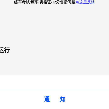
练车考试/班车/资格证/12分
售后问题
点这里反馈
运行
通 知