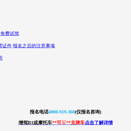
免费试驾
需证件
报名之后的注意事项
照
报名
电话
4000-919-360
(仅报名咨询)
增驾B1或摩托车
**可
买
**京牌车
点击了解详情