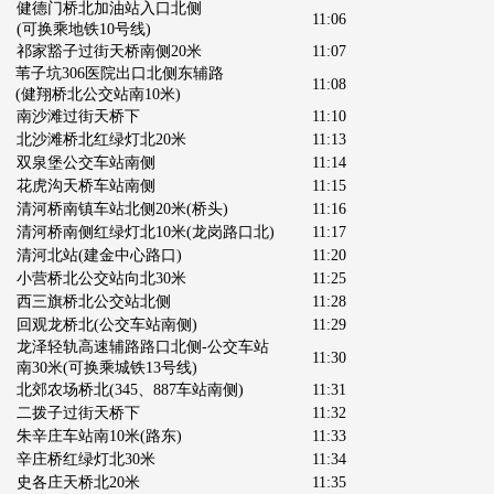
健德门桥北加油站入口北侧
11:06
(可换乘地铁10号线)
祁家豁子过街天桥南侧20米
11:07
苇子坑306医院出口北侧东辅路
11:08
(健翔桥北公交站南10米)
南沙滩过街天桥下
11:10
北沙滩桥北红绿灯北20米
11:13
双泉堡公交车站南侧
11:14
花虎沟天桥车站南侧
11:15
清河桥南镇车站北侧20米
(桥头)
11:16
清河桥南侧红绿灯北10米
(龙岗路口北)
11:17
清河北站
(建金中心路口)
11:20
小营桥北公交站向北30米
11:25
西三旗桥北公交站北侧
11:28
回观龙桥北
(公交车站南侧)
11:29
龙泽轻轨高速辅路路口北侧-公交车站
11:30
南30米(可换乘城铁13号线)
北郊农场桥北
(345、887车站南侧)
11:31
二拨子过街天桥下
11:32
朱辛庄车站南10米
(路东)
11:33
辛庄桥红绿灯北30米
11:34
史各庄天桥北20米
11:35