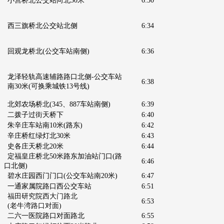
小营桥北公交站向北30米
6:30
西三旗桥北公交站北侧
6:34
回观龙桥北(公交车站南侧)
6:36
龙泽轻轨高速辅路路口北侧-公交车站
6:38
南30米(可换乘城铁13号线)
北郊农场桥北
(345、887车站南侧)
6:39
二拨子过街天桥下
6:40
朱辛庄车站南10米(路东)
6:42
辛庄桥红绿灯北30米
6:43
史各庄天桥北20米
6:44
定福皇庄桥北50米路东加油站门口
(路
6:46
口北侧)
碧水庄园西门门口
(公交车站南20米)
6:47
一通家属院路口西公交车站
6:51
福田研究院西大门路北
6:53
(老牛湾路口对面)
二六一医院路口对面路北
6:55