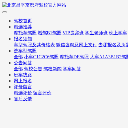
驾校首页
精选推荐
摩托车驾照
增驾B1驾照
VIP贵宾班
学生老师班
晚上学车
报名须知
车型驾照及其价格表
微信咨询及网上支付
去哪报名及所
选车型驾照
全部
小车C1C2C6驾照
摩托车DE驾照
大车A1A3B1B2驾
公告问答
全部
驾校公告
驾校新闻
学车问答
班车线路
网上报名
评价留言
精选评价
留言评价
售后反馈