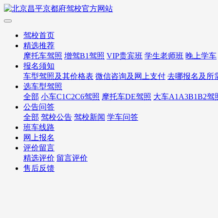
驾校首页
精选推荐
摩托车驾照
增驾B1驾照
VIP贵宾班
学生老师班
晚上学车
报名须知
车型驾照及其价格表
微信咨询及网上支付
去哪报名及所
选车型驾照
全部
小车C1C2C6驾照
摩托车DE驾照
大车A1A3B1B2驾
公告问答
全部
驾校公告
驾校新闻
学车问答
班车线路
网上报名
评价留言
精选评价
留言评价
售后反馈