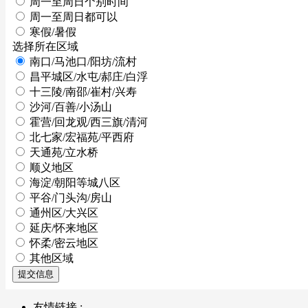
周一至周日个别时间
周一至周日都可以
寒假/暑假
选择所在区域
南口/马池口/阳坊/流村
昌平城区/水屯/郝庄/白浮
十三陵/南邵/崔村/兴寿
沙河/百善/小汤山
霍营/回龙观/西三旗/清河
北七家/宏福苑/平西府
天通苑/立水桥
顺义地区
海淀/朝阳等城八区
平谷/门头沟/房山
通州区/大兴区
延庆/怀来地区
怀柔/密云地区
其他区域
提交信息
友情链接 :