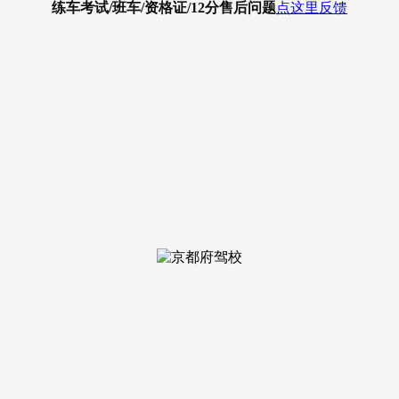
练车考试/班车/资格证/12分
售后问题
点这里反馈