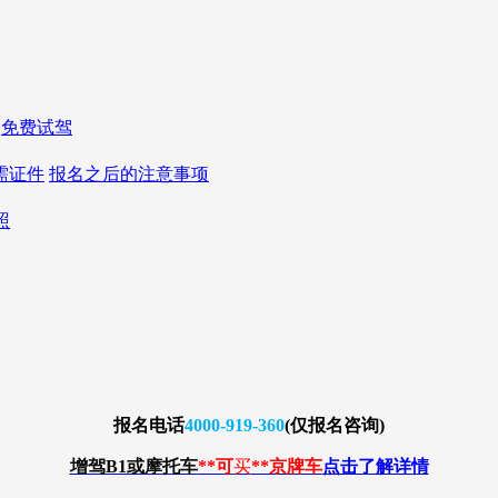
免费试驾
需证件
报名之后的注意事项
照
报名
电话
4000-919-360
(仅报名咨询)
增驾B1或摩托车
**可
买
**京牌车
点击了解详情