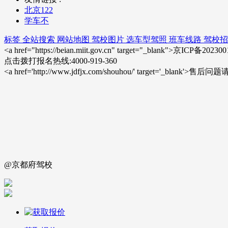
北京122
学车不
标签
全站搜索
网站地图
驾校图片
选车型驾照
班车线路
驾校招
<a href="https://beian.miit.gov.cn" target="_blank">京ICP备20
点击拨打报名热线:4000-919-360
<a href='http://www.jdfjx.com/shouhou/' target='_blank'
@京都府驾校