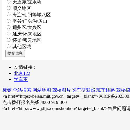
天通苑/立水桥
顺义地区
海淀/朝阳等城八区
平谷/门头沟/房山
通州区/大兴区
延庆/怀来地区
怀柔/密云地区
其他区域
提交信息
友情链接 :
北京122
学车不
标签
全站搜索
网站地图
驾校图片
选车型驾照
班车线路
驾校招
<a href="https://beian.miit.gov.cn" target="_blank">京ICP备20
点击拨打报名热线:4000-919-360
<a href='http://www.jdfjx.com/shouhou/' target='_blank'