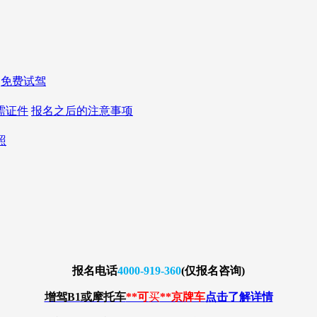
免费试驾
需证件
报名之后的注意事项
照
报名
电话
4000-919-360
(仅报名咨询)
增驾B1或摩托车
**可
买
**京牌车
点击了解详情