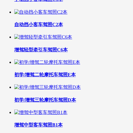
自动挡小客车驾照C2本
增驾轻型牵引车驾照C6本
初学/增驾二轮摩托车驾照E本
初学/增驾三轮摩托车驾照D本
增驾中型客车驾照B1本