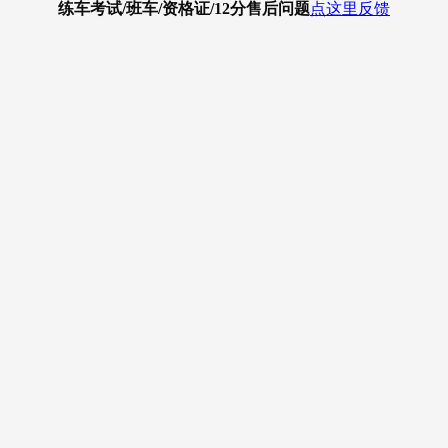
练车考试/班车/资格证/12分
售后问题
点这里反馈