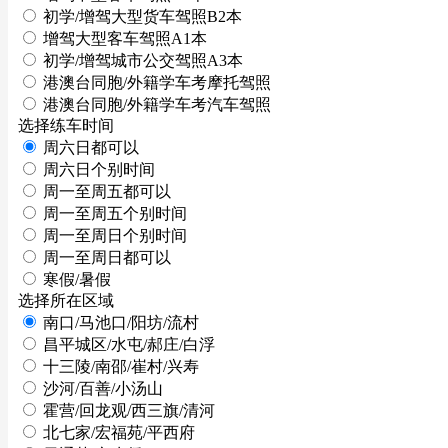
初学/增驾大型货车驾照B2本
增驾大型客车驾照A1本
初学/增驾城市公交驾照A3本
港澳台同胞/外籍学车考摩托驾照
港澳台同胞/外籍学车考汽车驾照
选择练车时间
周六日都可以
周六日个别时间
周一至周五都可以
周一至周五个别时间
周一至周日个别时间
周一至周日都可以
寒假/暑假
选择所在区域
南口/马池口/阳坊/流村
昌平城区/水屯/郝庄/白浮
十三陵/南邵/崔村/兴寿
沙河/百善/小汤山
霍营/回龙观/西三旗/清河
北七家/宏福苑/平西府