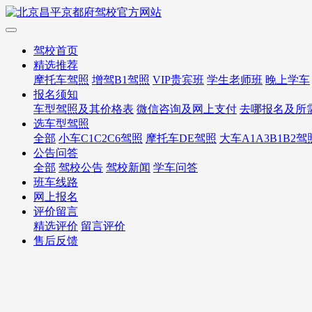
驾校首页
精选推荐
摩托车驾照
增驾B1驾照
VIP贵宾班
学生老师班
晚上学车
报名须知
车型驾照及其价格表
微信咨询及网上支付
去哪报名及所
选车型驾照
全部
小车C1C2C6驾照
摩托车DE驾照
大车A1A3B1B2驾
公告问答
全部
驾校公告
驾校新闻
学车问答
班车线路
网上报名
评价留言
精选评价
留言评价
售后反馈