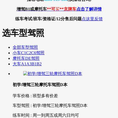
增驾B1或摩托车
**可
买
**京牌车
点击了解详情
练车考试/班车/资格证/12分
售后问题
点这里反馈
选车型驾照
全部车型驾照
小车C1C2C6驾照
摩托车DE驾照
大车A1A3B1B2
初学/增驾三轮摩托车驾照D本
学车价格 : 班型多有价差
车型驾照 : 初学/增驾三轮摩托车驾照D本
练车时间 : 周一到周五或周六日均可