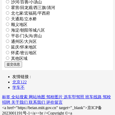
沙河/百善/小汤山
霍营/回龙观/西三旗/清河
北七家/宏福苑/平西府
天通苑/立水桥
顺义地区
海淀/朝阳等城八区
平谷/门头沟/房山
通州区/大兴区
延庆/怀来地区
怀柔/密云地区
其他区域
提交信息
友情链接 :
北京122
学车不
标签
全站搜索
网站地图
驾校图片
选车型驾照
班车线路
驾校
招聘
关于我们
联系我们
评价留言
<a href="https://beian.miit.gov.cn" target="_blank">京ICP备
2023001191号-1</a><br />Copyright ©<a