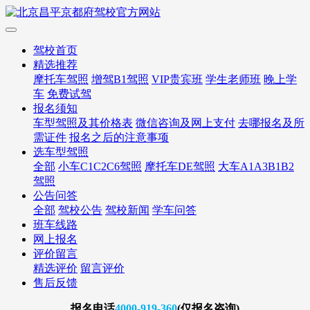
驾校首页
精选推荐
摩托车驾照
增驾B1驾照
VIP贵宾班
学生老师班
晚上学
车
免费试驾
报名须知
车型驾照及其价格表
微信咨询及网上支付
去哪报名及所
需证件
报名之后的注意事项
选车型驾照
全部
小车C1C2C6驾照
摩托车DE驾照
大车A1A3B1B2
驾照
公告问答
全部
驾校公告
驾校新闻
学车问答
班车线路
网上报名
评价留言
精选评价
留言评价
售后反馈
报名
电话
4000-919-360
(仅报名咨询)