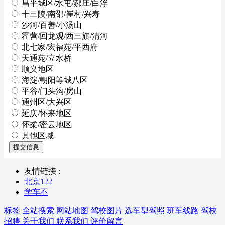
昌平城区/水屯/郝庄/白浮
十三陵/南邵/崔村/兴寿
沙河/百善/小汤山
霍营/回龙观/西三旗/清河
北七家/宏福苑/平西府
天通苑/立水桥
顺义地区
海淀/朝阳等城八区
平谷/门头沟/房山
通州区/大兴区
延庆/怀来地区
怀柔/密云地区
其他区域
提交信息
友情链接 :
北京122
学车不
标签
全站搜索
网站地图
驾校图片
选车型驾照
班车线路
驾校
招聘
关于我们
联系我们
评价留言