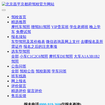
驾校首页
精选推荐
摩托车驾照
增驾B1驾照
VIP贵宾班
学生老师班
晚上学
车
免费试驾
报名须知
车型驾照及其价格表
微信咨询及网上支付
去哪报名及所
需证件
报名之后的注意事项
选车型驾照
全部
小车C1C2C6驾照
摩托车DE驾照
大车A1A3B1B2
驾照
公告问答
全部
驾校公告
驾校新闻
学车问答
班车线路
网上报名
评价留言
精选评价
留言评价
售后反馈
报名
电话
4000-919-360
(仅报名咨询)