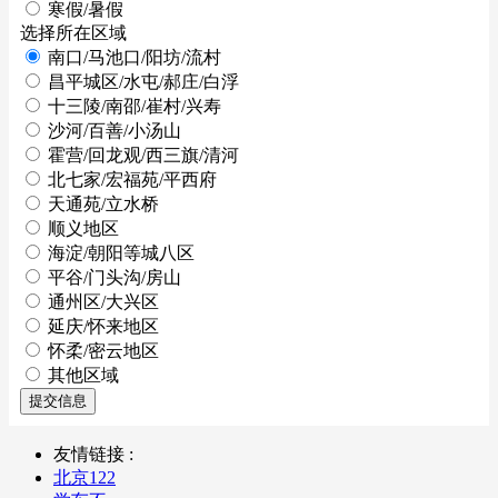
寒假/暑假
选择所在区域
南口/马池口/阳坊/流村
昌平城区/水屯/郝庄/白浮
十三陵/南邵/崔村/兴寿
沙河/百善/小汤山
霍营/回龙观/西三旗/清河
北七家/宏福苑/平西府
天通苑/立水桥
顺义地区
海淀/朝阳等城八区
平谷/门头沟/房山
通州区/大兴区
延庆/怀来地区
怀柔/密云地区
其他区域
提交信息
友情链接 :
北京122