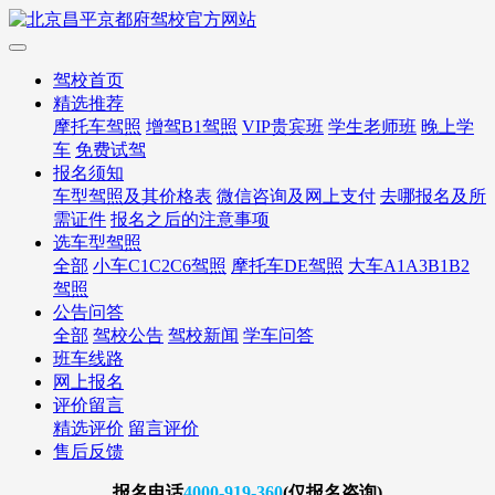
驾校首页
精选推荐
摩托车驾照
增驾B1驾照
VIP贵宾班
学生老师班
晚上学
车
免费试驾
报名须知
车型驾照及其价格表
微信咨询及网上支付
去哪报名及所
需证件
报名之后的注意事项
选车型驾照
全部
小车C1C2C6驾照
摩托车DE驾照
大车A1A3B1B2
驾照
公告问答
全部
驾校公告
驾校新闻
学车问答
班车线路
网上报名
评价留言
精选评价
留言评价
售后反馈
报名
电话
4000-919-360
(仅报名咨询)